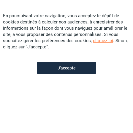
En poursuivant votre navigation, vous acceptez le dépôt de
A Vendre Immobilier NC
cookies destinés à calculer nos audiences, à enregistrer des
informations sur la façon dont vous naviguez pour améliorer le
site, à vous proposer des contenus personnalisés. Si vous
Contactez-nous
souhaitez gérer les préférences des cookies,
cliquez-ici
. Sinon,
cliquez sur "J’accepte".
Appeler
J'accepte
Voir les autres annonces du vendeur
Description de l'annonce
Sous compromis : SOUS COMPROMIS DE VENTE - mai
2026 - en exclusivité, cette villa F4 de 31,5 millions,
située sur un terrain de 10 ares, offre un cadre de vie
accueillante. Récemment construite et entièrement