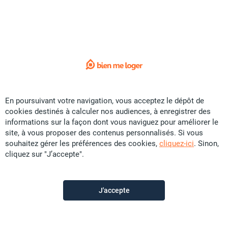
Sorry !
L'annonce que vous recherchez
n'est plus disponible.
Voici quelques liens utiles:
Accueil
En poursuivant votre navigation, vous acceptez le dépôt de
cookies destinés à calculer nos audiences, à enregistrer des
Vente
informations sur la façon dont vous naviguez pour améliorer le
Location
site, à vous proposer des contenus personnalisés. Si vous
souhaitez gérer les préférences des cookies,
cliquez-ici
. Sinon,
Saisonnier
cliquez sur "J’accepte".
Promotion
Colocation
J'accepte
Construction
Contactez-nous