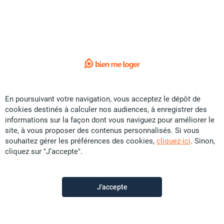
Sorry !
L'annonce que vous recherchez
n'est plus disponible.
Voici quelques liens utiles:
Accueil
En poursuivant votre navigation, vous acceptez le dépôt de
cookies destinés à calculer nos audiences, à enregistrer des
Vente
informations sur la façon dont vous naviguez pour améliorer le
Location
site, à vous proposer des contenus personnalisés. Si vous
souhaitez gérer les préférences des cookies,
cliquez-ici
. Sinon,
Saisonnier
cliquez sur "J’accepte".
Promotion
Colocation
J'accepte
Construction
Contactez-nous