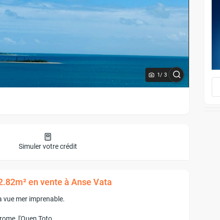
1
/ 3
Simuler votre crédit
82.82m² en vente à Anse Vata
a vue mer imprenable.
rome, l'Ouen Toto.