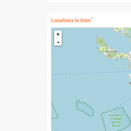
*
Localisez le bien
+
-