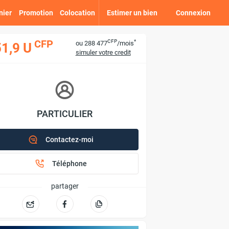
nier
Promotion
Colocation
Estimer un bien
Connexion
CFP
*
CFP
ou 288 477
/mois
1,9 U
simuler votre credit
PARTICULIER
Contactez-moi
Téléphone
partager