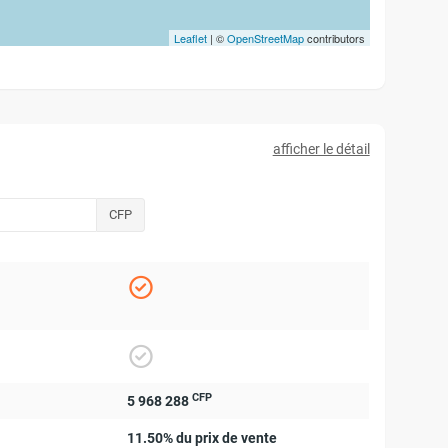
Leaflet
| ©
OpenStreetMap
contributors
afficher le détail
CFP
CFP
5 968 288
11.50% du prix de vente