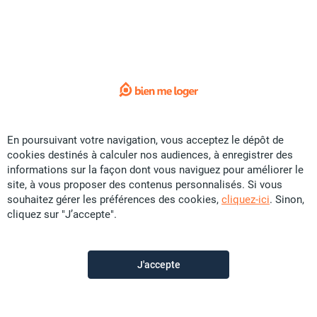
Sorry !
L'annonce que vous recherchez
n'est plus disponible.
Voici quelques liens utiles:
Accueil
En poursuivant votre navigation, vous acceptez le dépôt de
cookies destinés à calculer nos audiences, à enregistrer des
Vente
informations sur la façon dont vous naviguez pour améliorer le
Location
site, à vous proposer des contenus personnalisés. Si vous
souhaitez gérer les préférences des cookies,
cliquez-ici
. Sinon,
Saisonnier
cliquez sur "J’accepte".
Promotion
Colocation
J'accepte
Construction
Contactez-nous