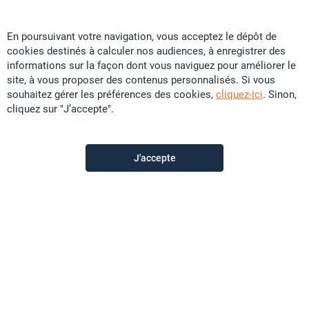
14,9 U
CFP
*
ou 82 819
/mois
En poursuivant votre navigation, vous acceptez le dépôt de
cookies destinés à calculer nos audiences, à enregistrer des
informations sur la façon dont vous naviguez pour améliorer le
Particular
site, à vous proposer des contenus personnalisés. Si vous
souhaitez gérer les préférences des cookies,
cliquez-ici
. Sinon,
cliquez sur "J’accepte".
Contactez-moi
J'accepte
Description de l'annonce