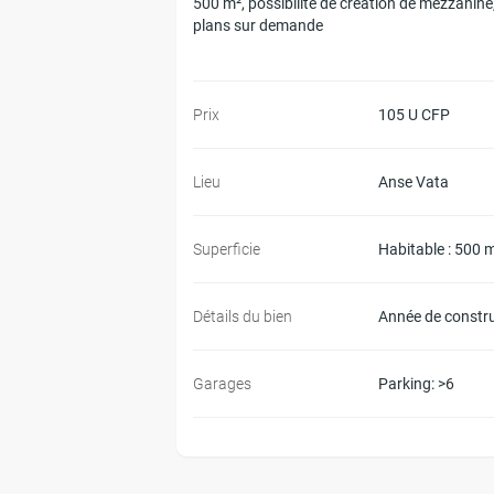
500 m², possibilité de création de mezzanine
plans sur demande
Prix
105 U CFP
Lieu
Anse Vata
Superficie
Habitable : 500 
Détails du bien
Année de constr
Garages
Parking
: >6