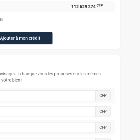
CFP
112 629 274
tif
Ajouter à mon crédit
envisagez, la banque vous les proposes sur les mêmes
votre bien !
CFP
CFP
CFP