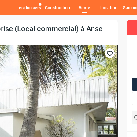
Les dossiers
Construction
Vente
Location
Saison
prise (Local commercial) à Anse