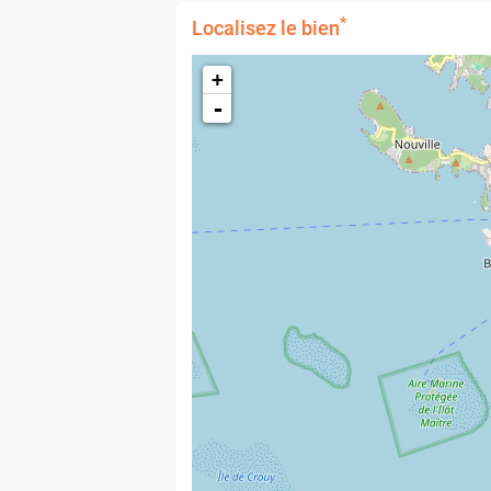
*
Localisez le bien
+
-