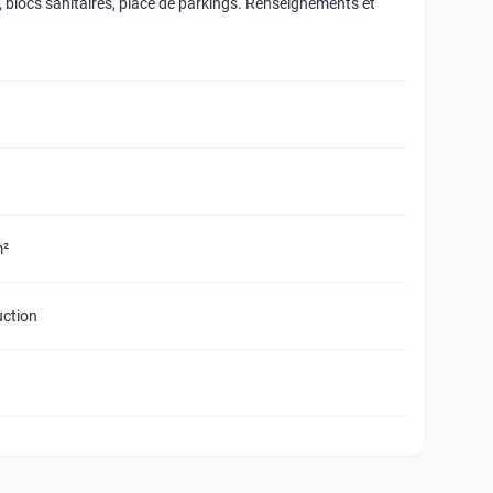
, blocs sanitaires, place de parkings. Renseignements et
m²
uction