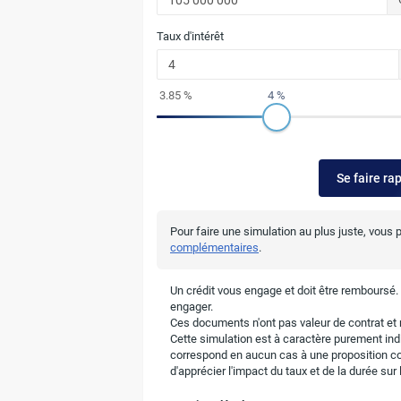
Taux d'intérêt
3.85 %
4 %
Se faire ra
Pour faire une simulation au plus juste, vous
complémentaires
.
Un crédit vous engage et doit être remboursé
engager.
Ces documents n'ont pas valeur de contrat et n
Cette simulation est à caractère purement indic
correspond en aucun cas à une proposition c
d'apprécier l'impact du taux et de la durée su