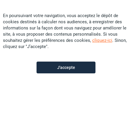
163 U
CFP
*
ou 906 007
/mois
En poursuivant votre navigation, vous acceptez le dépôt de
cookies destinés à calculer nos audiences, à enregistrer des
informations sur la façon dont vous naviguez pour améliorer le
Manea Immo
site, à vous proposer des contenus personnalisés. Si vous
souhaitez gérer les préférences des cookies,
cliquez-ici
. Sinon,
cliquez sur "J’accepte".
Contactez-nous
J'accepte
Appeler
Voir les autres annonces du vendeur