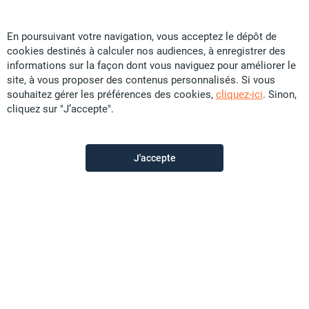
16 U
CFP
*
ou 88 933
/mois
En poursuivant votre navigation, vous acceptez le dépôt de
cookies destinés à calculer nos audiences, à enregistrer des
informations sur la façon dont vous naviguez pour améliorer le
Tropic Immobilier
site, à vous proposer des contenus personnalisés. Si vous
souhaitez gérer les préférences des cookies,
cliquez-ici
. Sinon,
cliquez sur "J’accepte".
Contactez-nous
J'accepte
Appeler
Voir les autres annonces du vendeur