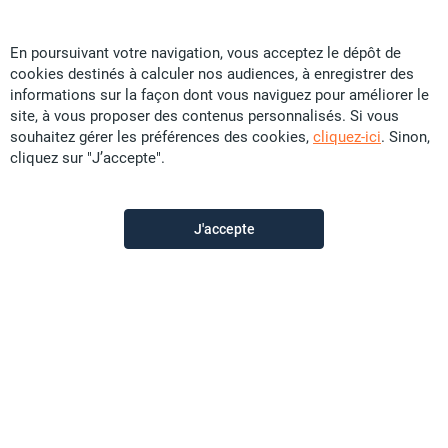
En poursuivant votre navigation, vous acceptez le dépôt de
Particular
cookies destinés à calculer nos audiences, à enregistrer des
informations sur la façon dont vous naviguez pour améliorer le
site, à vous proposer des contenus personnalisés. Si vous
souhaitez gérer les préférences des cookies,
cliquez-ici
. Sinon,
Contactez-moi
cliquez sur "J’accepte".
Appeler
J'accepte
Description de l'annonce
loue espace dans un dock sécurisé, (en colocation) sur
la zone industrielle de la coulée, prix suivant surface
pour renseignement 758828
Prix
Contactez-moi