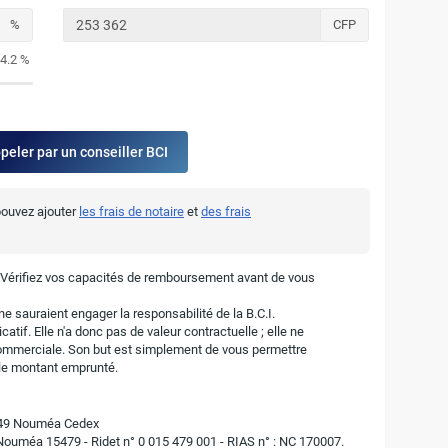
%
CFP
4.2 %
ppeler par un conseiller BCI
 pouvez ajouter
les frais de notaire
et
des frais
. Vérifiez vos capacités de remboursement avant de vous
e sauraient engager la responsabilité de la B.C.I.
atif. Elle n'a donc pas de valeur contractuelle ; elle ne
ommerciale. Son but est simplement de vous permettre
r le montant emprunté.
8849 Nouméa Cedex
 Nouméa 15479 - Ridet n° 0 015 479 001 - RIAS n° : NC 170007.