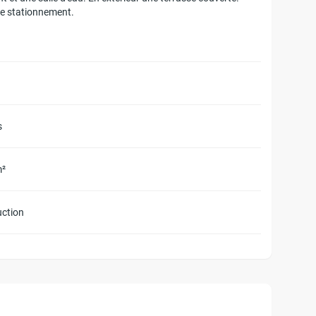
de stationnement.
s
m²
uction