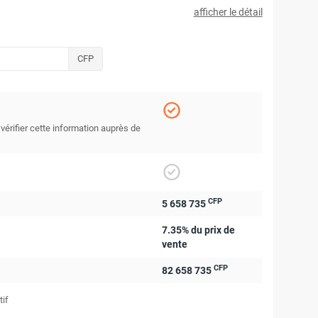
afficher le détail
CFP
 vérifier cette information auprès de
CFP
5 658 735
7.35% du prix de
vente
CFP
82 658 735
tif