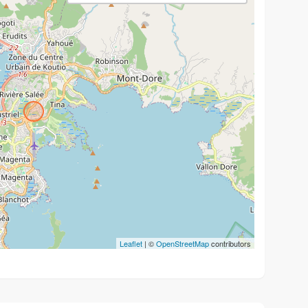
Leaflet
| ©
OpenStreetMap
contributors