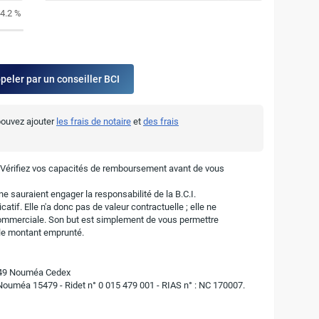
4.2 %
ppeler par un conseiller BCI
 pouvez ajouter
les frais de notaire
et
des frais
. Vérifiez vos capacités de remboursement avant de vous
e sauraient engager la responsabilité de la B.C.I.
atif. Elle n'a donc pas de valeur contractuelle ; elle ne
ommerciale. Son but est simplement de vous permettre
r le montant emprunté.
8849 Nouméa Cedex
 Nouméa 15479 - Ridet n° 0 015 479 001 - RIAS n° : NC 170007.