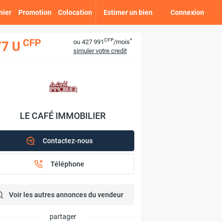
nier
Promotion
Colocation
Estimer un bien
Connexion
CFP
*
CFP
ou 427 991
/mois
77 U
simuler votre credit
LE CAFÉ IMMOBILIER
Contactez-nous
Téléphone
Voir les autres annonces du vendeur
partager