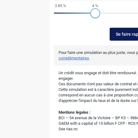
3.85 %
4 %
Se faire ra
Pour faire une simulation au plus juste, vous
complémentaires
.
Un crédit vous engage et doit être remboursé
engager.
Ces documents n'ont pas valeur de contrat et n
Cette simulation est à caractère purement indic
correspond en aucun cas à une proposition c
d'apprécier l'impact du taux et de la durée su
Mentions légales :
BCI – 54 avenue de la Victoire – BP K5 – 9
SAEM with a capital of 15 billion F CFP - RCS
See rias.nc