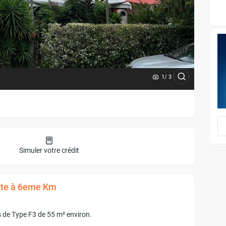
1
/ 3
Simuler votre crédit
ente à 6eme Km
de Type F3 de 55 m² environ.