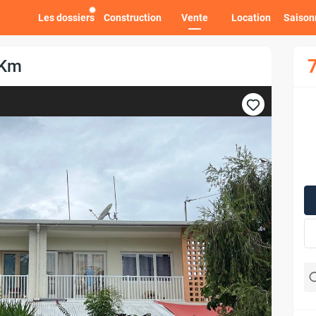
Les dossiers
Construction
Vente
Location
Saison
 Km