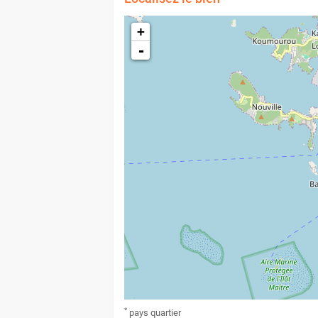
+
-
*
pays
quartier