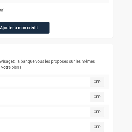
tif
Ajouter à mon crédit
envisagez, la banque vous les proposes sur les mêmes
votre bien !
CFP
CFP
CFP
CFP