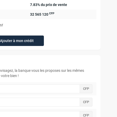
7.83% du prix de vente
CFP
32 565 120
tif
Ajouter à mon crédit
envisagez, la banque vous les proposes sur les mêmes
votre bien !
CFP
CFP
CFP