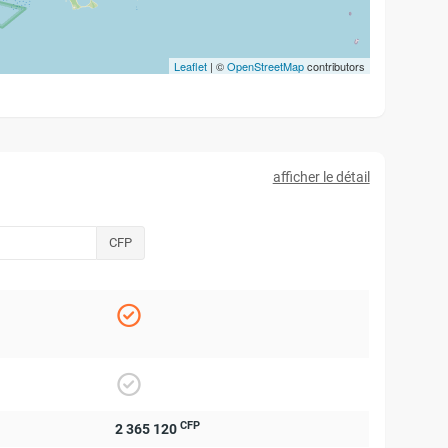
Leaflet
| ©
OpenStreetMap
contributors
afficher le détail
CFP
CFP
2 365 120