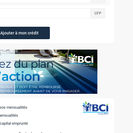
CFP
Ajouter à mon crédit
 vos mensualités
mensualités
 capital emprunté