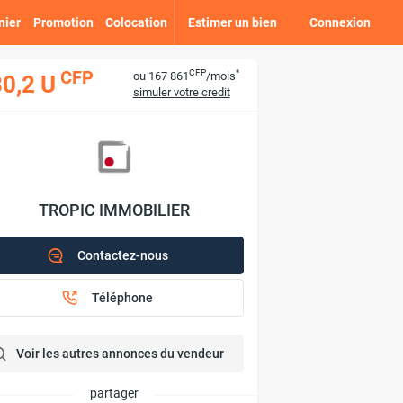
nier
Promotion
Colocation
Estimer un bien
Connexion
CFP
*
CFP
ou 167 861
/mois
0,2 U
simuler votre credit
TROPIC IMMOBILIER
Contactez-nous
Téléphone
Voir les autres annonces du vendeur
partager