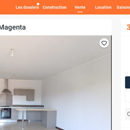
Les dossiers
Construction
Vente
Location
Saison
3
 Magenta