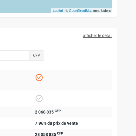
Leaflet
| ©
OpenStreetMap
contributors
afficher le détail
CFP
CFP
2 068 835
7.96% du prix de vente
CFP
28 058 835