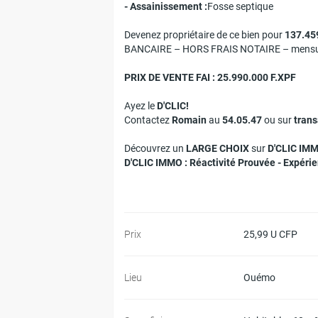
- Assainissement :
Fosse septique
Devenez propriétaire de ce bien pour
137.45
BANCAIRE – HORS FRAIS NOTAIRE – mensual
PRIX DE VENTE FAI : 25.990.000 F.XPF
Ayez le
D'CLIC!
Contactez
Romain
au
54.05.47
ou sur
tran
Découvrez un
LARGE CHOIX
sur
D'CLIC IM
D'CLIC IMMO :
Réactivité Prouvée - Expéri
Prix
25,99 U CFP
Lieu
Ouémo