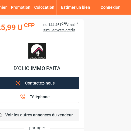
nier
Promotion
Colocation
Estimer un bien
Connexion
CFP
*
CFP
ou 144 461
/mois
25,99 U
simuler votre credit
D’CLIC IMMO PAITA
Contactez-nous
Téléphone
Voir les autres annonces du vendeur
partager