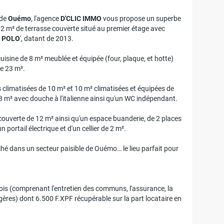
 de
Ouémo
, l'agence
D'CLIC IMMO
vous propose un superbe
2 m² de terrasse couverte situé au premier étage avec
 POLO
', datant de 2013.
uisine de 8 m² meublée et équipée (four, plaque, et hotte)
de 23 m².
s climatisées de 10 m² et 10 m² climatisées et équipées de
3 m² avec douche à l'italienne ainsi qu'un WC indépendant.
 couverte de 12 m² ainsi qu'un espace buanderie, de 2 places
portail électrique et d'un cellier de 2 m².
hé dans un secteur paisible de Ouémo… le lieu parfait pour
s (comprenant l'entretien des communs, l'assurance, la
ères) dont 6.500 F.XPF récupérable sur la part locataire en