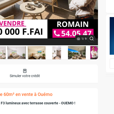
1
/ 9
Simuler votre crédit
 de 60m² en vente à Ouémo
3 lumineux avec terrasse couverte - OUEMO !