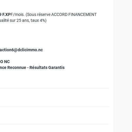
9 F.XP
F/mois. (Sous réserve ACCORD FINANCEMENT
ité sur 25 ans, taux 4%)
saction6@dclicimmo.nc
MO NC
ence Reconnue - Résultats Garantis