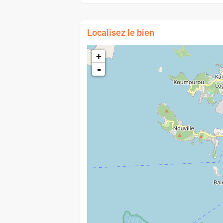
Localisez le bien
+
-