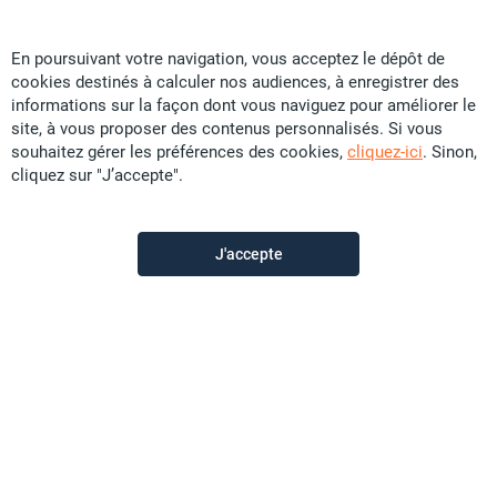
En poursuivant votre navigation, vous acceptez le dépôt de
cookies destinés à calculer nos audiences, à enregistrer des
Agence Soleil
informations sur la façon dont vous naviguez pour améliorer le
site, à vous proposer des contenus personnalisés. Si vous
souhaitez gérer les préférences des cookies,
cliquez-ici
. Sinon,
Contactez-nous
cliquez sur "J’accepte".
Appeler
J'accepte
Voir les autres annonces du vendeur