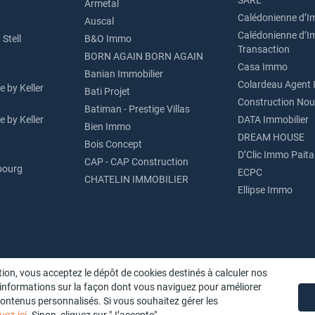
SARL
Armetal
Calédonienne d’I
Auscal
Calédonienne d’I
Stell
B&O Immo
Transaction
BORN AGAIN BORN AGAIN
Casa Immo
Banian Immobilier
Colardeau Agent 
 by Keller
Bati Projet
Construction Nou
Batiman - Prestige Villas
 by Keller
DATA Immobilier
Bien Immo
DREAM HOUSE
Bois Concept
D’Clic Immo Paita
CAP - CAP Construction
bourg
ECPC
CHATELIN IMMOBILIER
Ellipse Immo
ion, vous acceptez le dépôt de cookies destinés à calculer nos
 informations sur la façon dont vous naviguez pour améliorer
 contenus personnalisés. Si vous souhaitez gérer les