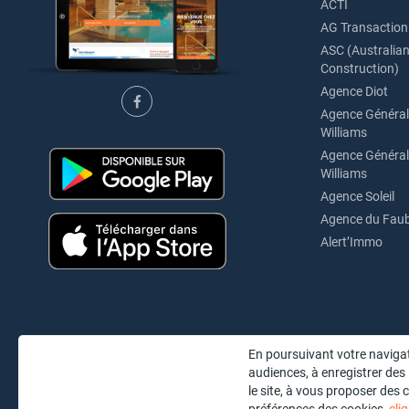
ACTI
AG Transaction
ASC (Australian 
Construction)
Agence Diot
Agence Générale
Williams
Agence Générale
Williams
Agence Soleil
Agence du Fau
Alert’Immo
En poursuivant votre navigat
audiences, à enregistrer des
le site, à vous proposer des