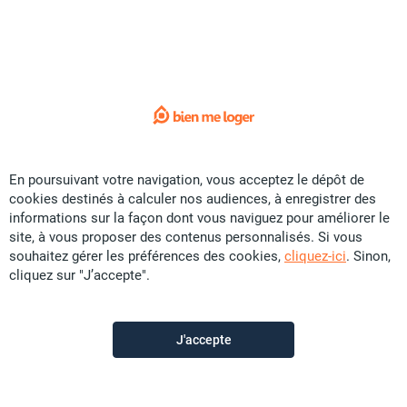
Sorry !
L'annonce que vous recherchez
n'est plus disponible.
Voici quelques liens utiles:
Accueil
En poursuivant votre navigation, vous acceptez le dépôt de
cookies destinés à calculer nos audiences, à enregistrer des
Vente
informations sur la façon dont vous naviguez pour améliorer le
Location
site, à vous proposer des contenus personnalisés. Si vous
souhaitez gérer les préférences des cookies,
cliquez-ici
. Sinon,
Saisonnier
cliquez sur "J’accepte".
Promotion
Colocation
J'accepte
Construction
Contactez-nous