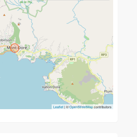
Leaflet
| ©
OpenStreetMap
contributors