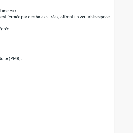
 lumineux
nt fermée par des baies vitrées, offrant un véritable espace
égrés
duite (PMR).