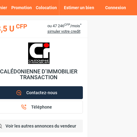
nier
Promotion
Colocation
Estimer un bien
Connexion
CFP
*
CFP
ou 47 246
/mois
,5 U
simuler votre credit
CALÉDONIENNE D’IMMOBILIER
TRANSACTION
Contactez-nous
Téléphone
Voir les autres annonces du vendeur