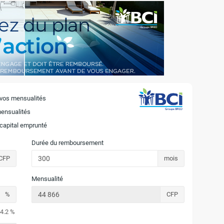
 vos mensualités
mensualités
 capital emprunté
Durée du remboursement
CFP
mois
Mensualité
%
CFP
4.2 %