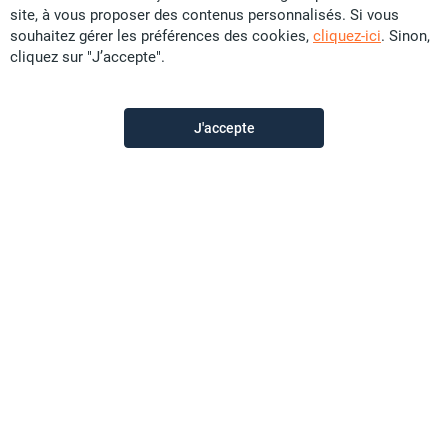
site, à vous proposer des contenus personnalisés. Si vous
souhaitez gérer les préférences des cookies,
cliquez-ici
. Sinon,
Exclusivité
cliquez sur "J’accepte".
Vente Maison - Magenta
CFP
16 U
J'accepte
F3
4.57 ares
Sunset Immobilier
il y a plus d'un mois
Offre sponsorisée