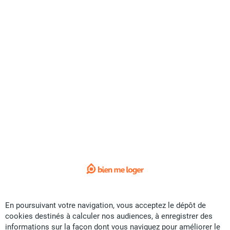
Exclusivité
Vente Immobilier d'entreprise - Ducos
CFP
44 U
150 m²
Bureau
Sunset Immobilier
il y a plus d'un mois
Offre sponsorisée
En poursuivant votre navigation, vous acceptez le dépôt de
cookies destinés à calculer nos audiences, à enregistrer des
informations sur la façon dont vous naviguez pour améliorer le