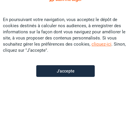
Exclusivité
En poursuivant votre navigation, vous acceptez le dépôt de
Vente Appartement - Baie des Citrons
cookies destinés à calculer nos audiences, à enregistrer des
CFP
69,5 U
informations sur la façon dont vous naviguez pour améliorer le
site, à vous proposer des contenus personnalisés. Si vous
110 m²
F4
souhaitez gérer les préférences des cookies,
cliquez-ici
. Sinon,
cliquez sur "J’accepte".
Promobat
il y a plus d'un mois
J'accepte
Offre sponsorisée