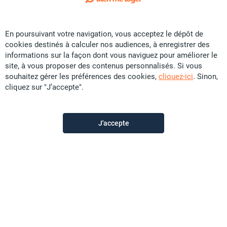
Exclusivité
En poursuivant votre navigation, vous acceptez le dépôt de
Vente Appartement - Port Plaisance
cookies destinés à calculer nos audiences, à enregistrer des
CFP
73 U
informations sur la façon dont vous naviguez pour améliorer le
site, à vous proposer des contenus personnalisés. Si vous
101 m²
F4
souhaitez gérer les préférences des cookies,
cliquez-ici
. Sinon,
cliquez sur "J’accepte".
Sunset Immobilier
il y a plus d'un mois
J'accepte
Offre sponsorisée