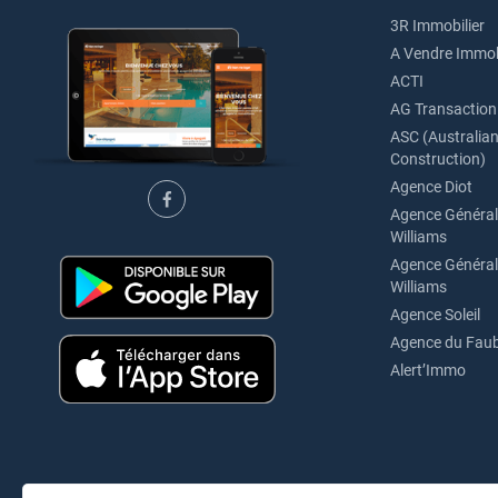
3R Immobilier
A Vendre Immob
ACTI
AG Transaction
ASC (Australian 
Construction)
Agence Diot
Agence Générale
Williams
Agence Générale
Williams
Agence Soleil
Agence du Fau
Alert’Immo