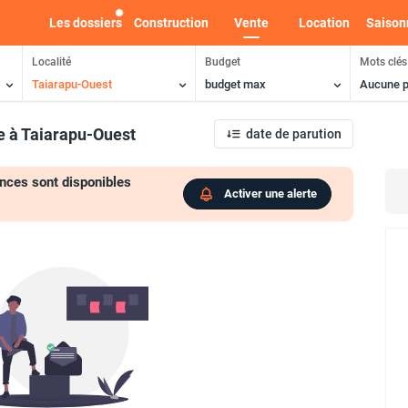
Les dossiers
Construction
Vente
Location
Saison
Localité
Budget
Mots clés
Taiarapu-Ouest
budget max
Aucune p
e
à Taiarapu-Ouest
date de parution
nces sont disponibles
Activer une alerte