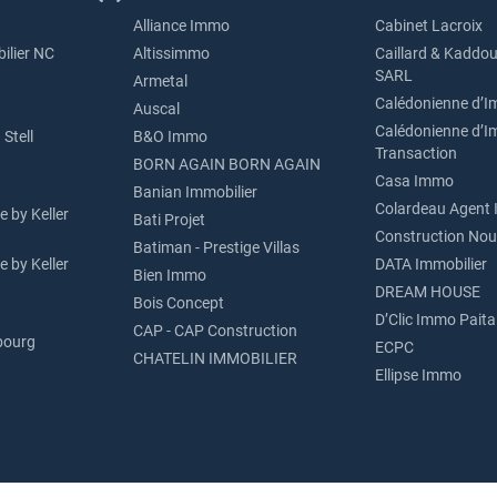
Alliance Immo
Cabinet Lacroix
ilier NC
Altissimmo
Caillard & Kaddou
SARL
Armetal
Calédonienne d’I
Auscal
Calédonienne d’I
Stell
B&O Immo
Transaction
BORN AGAIN BORN AGAIN
Casa Immo
Banian Immobilier
Colardeau Agent 
 by Keller
Bati Projet
Construction Nou
Batiman - Prestige Villas
 by Keller
DATA Immobilier
Bien Immo
DREAM HOUSE
Bois Concept
D’Clic Immo Paita
CAP - CAP Construction
bourg
ECPC
CHATELIN IMMOBILIER
Ellipse Immo