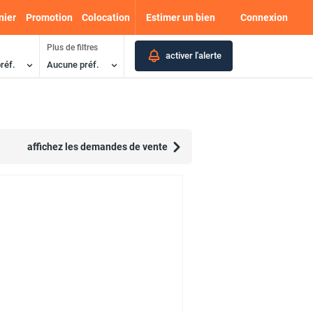
nier
Promotion
Colocation
Estimer un bien
Connexion
Plus de filtres
activer l'alerte
réf.
Aucune préf.
affichez les demandes de vente