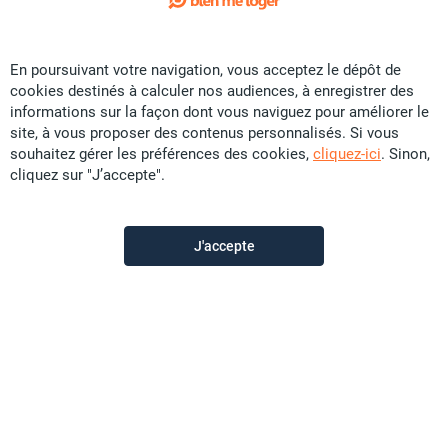
Exclusivité
En poursuivant votre navigation, vous acceptez le dépôt de
Vente Appartement - Vallée des Colons
cookies destinés à calculer nos audiences, à enregistrer des
CFP
32,9 U
informations sur la façon dont vous naviguez pour améliorer le
site, à vous proposer des contenus personnalisés. Si vous
83 m²
F3
souhaitez gérer les préférences des cookies,
cliquez-ici
. Sinon,
cliquez sur "J’accepte".
Promobat
il y a plus d'un mois
J'accepte
Offre sponsorisée