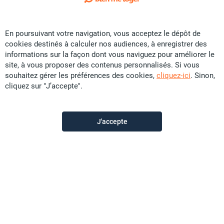
Exclusivité
En poursuivant votre navigation, vous acceptez le dépôt de
Vente Immobilier d'entreprise - Centre ville
cookies destinés à calculer nos audiences, à enregistrer des
CFP
5,5 U
informations sur la façon dont vous naviguez pour améliorer le
site, à vous proposer des contenus personnalisés. Si vous
Local commercial
souhaitez gérer les préférences des cookies,
cliquez-ici
. Sinon,
cliquez sur "J’accepte".
Sunset Immobilier
il y a plus d'un mois
J'accepte
Offre sponsorisée