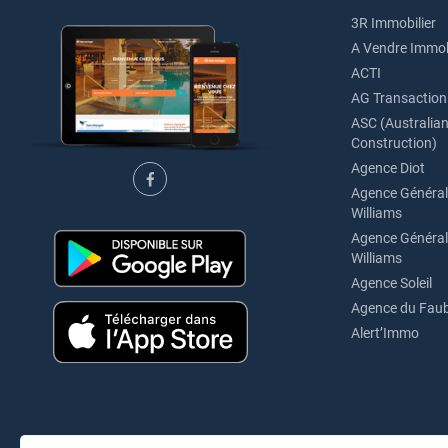
3R Immobilier
A Vendre Immob
ACTI
AG Transaction
ASC (Australian 
Construction)
Agence Diot
Agence Générale
Williams
Agence Générale
Williams
Agence Soleil
Agence du Fau
Alert’Immo