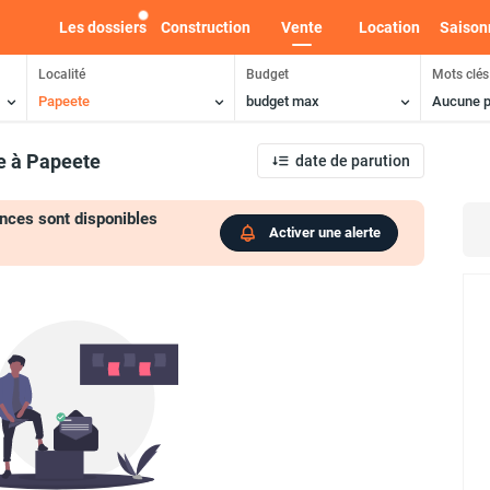
Les dossiers
Construction
Vente
Location
Saison
Localité
Budget
Mots clés
Papeete
budget max
Aucune p
e
à Papeete
date de parution
nces sont disponibles
Activer une alerte