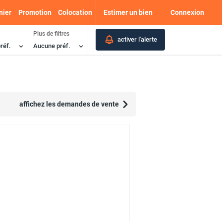
nier
Promotion
Colocation
Estimer un bien
Connexion
Plus de filtres
activer l'alerte
réf.
Aucune préf.
affichez les demandes de vente