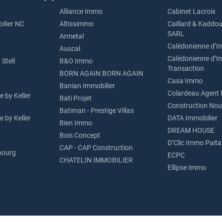
Alliance Immo
Cabinet Lacroix
ilier NC
Altissimmo
Caillard & Kaddou
SARL
Armetal
Calédonienne d’I
Auscal
Calédonienne d’I
Stell
B&O Immo
Transaction
BORN AGAIN BORN AGAIN
Casa Immo
Banian Immobilier
Colardeau Agent 
 by Keller
Bati Projet
Construction Nou
Batiman - Prestige Villas
 by Keller
DATA Immobilier
Bien Immo
DREAM HOUSE
Bois Concept
D’Clic Immo Paita
CAP - CAP Construction
bourg
ECPC
CHATELIN IMMOBILIER
Ellipse Immo