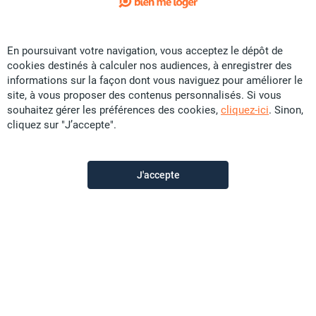
Exclusivité
En poursuivant votre navigation, vous acceptez le dépôt de
Vente Maison - Pointe à la Dorade
cookies destinés à calculer nos audiences, à enregistrer des
CFP
54,2 U
informations sur la façon dont vous naviguez pour améliorer le
site, à vous proposer des contenus personnalisés. Si vous
120 m²
F5
souhaitez gérer les préférences des cookies,
cliquez-ici
. Sinon,
cliquez sur "J’accepte".
Promobat
il y a plus d'un mois
J'accepte
Offre sponsorisée