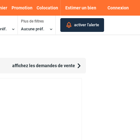
nier
Promotion
Colocation
Estimer un bien
Connexion
Plus de filtres
activer l'alerte
réf.
Aucune préf.
affichez les demandes de vente