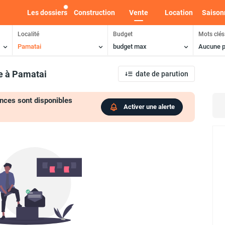
Les dossiers
Construction
Vente
Location
Saison
Localité
Budget
Mots clés
Pamatai
budget max
Aucune p
e
à Pamatai
date de parution
nces sont disponibles
Activer une alerte