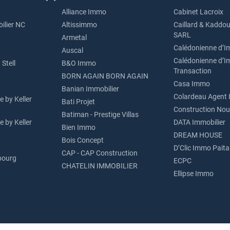
Alliance Immo
Cabinet Lacroix
ilier NC
Altissimmo
Caillard & Kaddou
SARL
Armetal
Calédonienne d’I
Auscal
Calédonienne d’I
Stell
B&O Immo
Transaction
BORN AGAIN BORN AGAIN
Casa Immo
Banian Immobilier
Colardeau Agent 
 by Keller
Bati Projet
Construction Nou
Batiman - Prestige Villas
 by Keller
DATA Immobilier
Bien Immo
DREAM HOUSE
Bois Concept
D’Clic Immo Paita
CAP - CAP Construction
bourg
ECPC
CHATELIN IMMOBILIER
Ellipse Immo