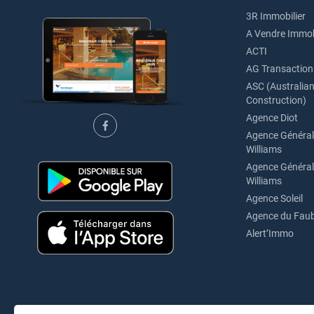
3R Immobilier
A Vendre Immob
ACTI
AG Transaction
ASC (Australian 
Construction)
Agence Diot
Agence Générale
Williams
Agence Générale
Williams
Agence Soleil
Agence du Fau
Alert’Immo