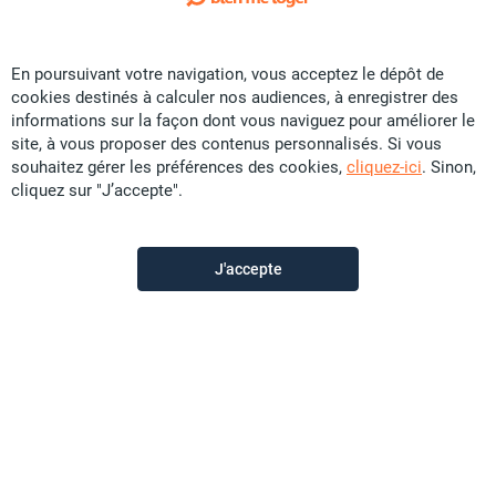
Exclusivité
En poursuivant votre navigation, vous acceptez le dépôt de
Vente Terrain - Païta Nord
cookies destinés à calculer nos audiences, à enregistrer des
CFP
26,3 U
informations sur la façon dont vous naviguez pour améliorer le
site, à vous proposer des contenus personnalisés. Si vous
1634 m²
souhaitez gérer les préférences des cookies,
cliquez-ici
. Sinon,
cliquez sur "J’accepte".
Sunset Immobilier
il y a plus d'un mois
J'accepte
Offre sponsorisée