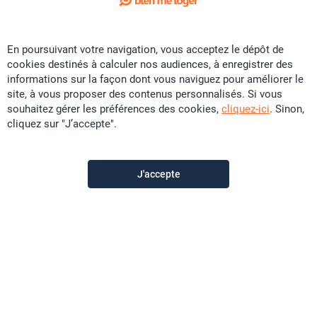
Exclusivité
En poursuivant votre navigation, vous acceptez le dépôt de
Vente Maison - Tina Presqu'île
cookies destinés à calculer nos audiences, à enregistrer des
CFP
69 U
informations sur la façon dont vous naviguez pour améliorer le
site, à vous proposer des contenus personnalisés. Si vous
130 m²
F4
souhaitez gérer les préférences des cookies,
cliquez-ici
. Sinon,
cliquez sur "J’accepte".
Sunset Immobilier
il y a plus d'un mois
J'accepte
Offre sponsorisée