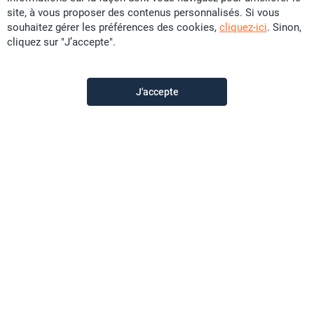
site, à vous proposer des contenus personnalisés. Si vous
souhaitez gérer les préférences des cookies,
cliquez-ici
. Sinon,
Exclusivité
cliquez sur "J’accepte".
Vente Immobilier d'entreprise - Baie des Citrons
CFP
62,94 U
J'accepte
121 m²
Local commercial
Promobat
il y a plus d'un mois
Offre sponsorisée