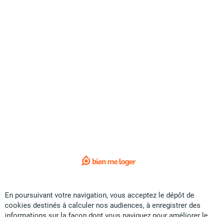
Exclusivité
Vente Terrain - ZAC Panda
CFP
51,9 U
37 ares
Promobat
il y a plus d'un mois
Offre sponsorisée
En poursuivant votre navigation, vous acceptez le dépôt de
cookies destinés à calculer nos audiences, à enregistrer des
informations sur la façon dont vous naviguez pour améliorer le