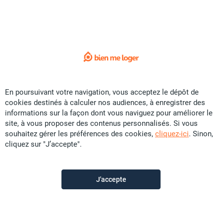
1
/ 8
Vente Maison - Haut Magenta
CFP
46 U
110 m²
F4
En poursuivant votre navigation, vous acceptez le dépôt de
Agence Générale by Keller Williams
il y a un jour
cookies destinés à calculer nos audiences, à enregistrer des
informations sur la façon dont vous naviguez pour améliorer le
site, à vous proposer des contenus personnalisés. Si vous
souhaitez gérer les préférences des cookies,
cliquez-ici
. Sinon,
cliquez sur "J’accepte".
J'accepte