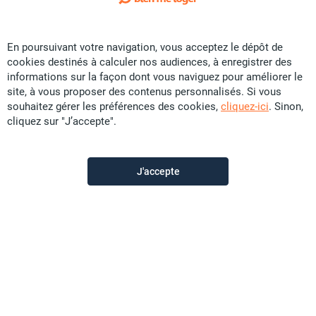
Exclusivité
En poursuivant votre navigation, vous acceptez le dépôt de
Vente Appartement - Anse Vata
cookies destinés à calculer nos audiences, à enregistrer des
CFP
37,8 U
informations sur la façon dont vous naviguez pour améliorer le
site, à vous proposer des contenus personnalisés. Si vous
68 m²
F2
souhaitez gérer les préférences des cookies,
cliquez-ici
. Sinon,
cliquez sur "J’accepte".
Promobat
il y a plus d'un mois
J'accepte
Offre sponsorisée