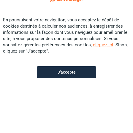
Exclusivité
En poursuivant votre navigation, vous acceptez le dépôt de
Vente Maison - 7eme Km
cookies destinés à calculer nos audiences, à enregistrer des
CFP
57 U
informations sur la façon dont vous naviguez pour améliorer le
site, à vous proposer des contenus personnalisés. Si vous
88.04 m²
F4
souhaitez gérer les préférences des cookies,
cliquez-ici
. Sinon,
cliquez sur "J’accepte".
Sunset Immobilier
il y a plus d'un mois
J'accepte
Offre sponsorisée