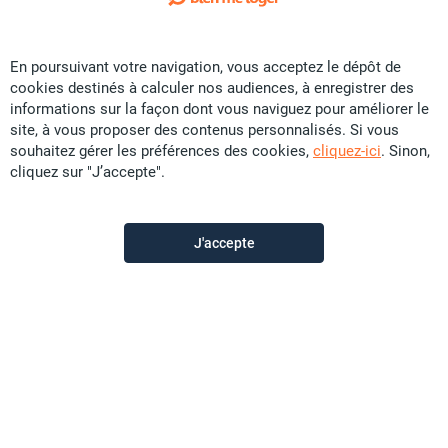
Exclusivité
En poursuivant votre navigation, vous acceptez le dépôt de
Vente Immobilier d'entreprise - Centre ville
cookies destinés à calculer nos audiences, à enregistrer des
CFP
18 U
informations sur la façon dont vous naviguez pour améliorer le
site, à vous proposer des contenus personnalisés. Si vous
89 m²
Local commercial
souhaitez gérer les préférences des cookies,
cliquez-ici
. Sinon,
cliquez sur "J’accepte".
Promobat
il y a plus d'un mois
J'accepte
Offre sponsorisée