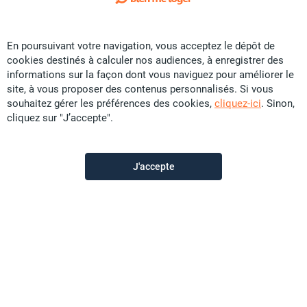
Exclusivité
En poursuivant votre navigation, vous acceptez le dépôt de
Vente Maison - Yahoué
cookies destinés à calculer nos audiences, à enregistrer des
CFP
36,5 U
informations sur la façon dont vous naviguez pour améliorer le
site, à vous proposer des contenus personnalisés. Si vous
125 m²
>F5
souhaitez gérer les préférences des cookies,
cliquez-ici
. Sinon,
cliquez sur "J’accepte".
Sunset Immobilier
il y a plus d'un mois
J'accepte
Offre sponsorisée