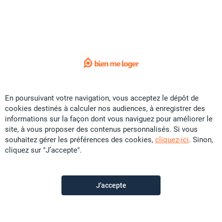
Exclusivité
Vente Maison - Mont-Dore
CFP
36 U
200 m²
F4
17 ares
En poursuivant votre navigation, vous acceptez le dépôt de
Sunset Immobilier
il y a plus d'un mois
cookies destinés à calculer nos audiences, à enregistrer des
informations sur la façon dont vous naviguez pour améliorer le
site, à vous proposer des contenus personnalisés. Si vous
souhaitez gérer les préférences des cookies,
cliquez-ici
. Sinon,
cliquez sur "J’accepte".
J'accepte