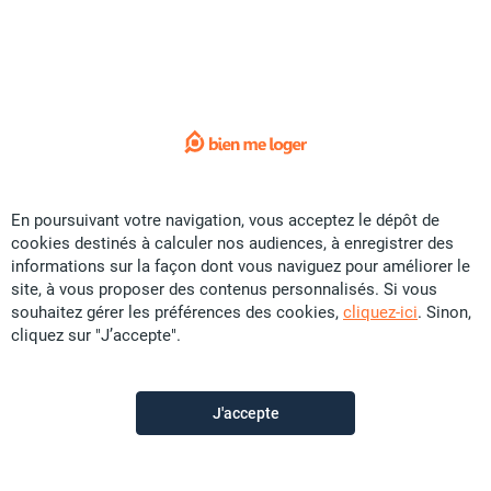
3d video
1
/ 9
Exclusivité
Promotion Appartement - Anse Vata
CFP
41 U
77 m²
F3
En poursuivant votre navigation, vous acceptez le dépôt de
Promobat
il y a plus d'un mois
cookies destinés à calculer nos audiences, à enregistrer des
informations sur la façon dont vous naviguez pour améliorer le
site, à vous proposer des contenus personnalisés. Si vous
souhaitez gérer les préférences des cookies,
cliquez-ici
. Sinon,
cliquez sur "J’accepte".
J'accepte