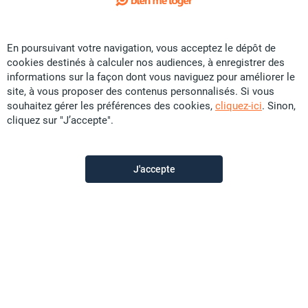
Exclusivité
En poursuivant votre navigation, vous acceptez le dépôt de
Vente Maison - Robinson
cookies destinés à calculer nos audiences, à enregistrer des
CFP
105 U
informations sur la façon dont vous naviguez pour améliorer le
site, à vous proposer des contenus personnalisés. Si vous
600 m²
>F5
82.77 ares
souhaitez gérer les préférences des cookies,
cliquez-ici
. Sinon,
cliquez sur "J’accepte".
Sunset Immobilier
il y a plus d'un mois
J'accepte
Offre sponsorisée