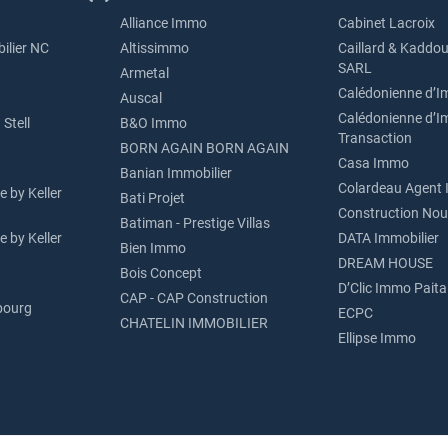
Alliance Immo
Cabinet Lacroix
ilier NC
Altissimmo
Caillard & Kaddou
SARL
Armetal
Calédonienne d’I
Auscal
Calédonienne d’I
Stell
B&O Immo
Transaction
BORN AGAIN BORN AGAIN
Casa Immo
Banian Immobilier
Colardeau Agent 
 by Keller
Bati Projet
Construction Nou
Batiman - Prestige Villas
 by Keller
DATA Immobilier
Bien Immo
DREAM HOUSE
Bois Concept
D’Clic Immo Paita
CAP - CAP Construction
bourg
ECPC
CHATELIN IMMOBILIER
Ellipse Immo