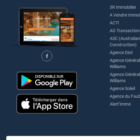
3R Immobilier
A Vendre Immob
ACTI
AG Transaction
ASC (Australian 
Construction)
Agence Diot
Agence Générale
Williams
Agence Générale
Williams
Agence Soleil
Agence du Fau
Alert’Immo