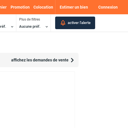
nier
Promotion
Colocation
Estimer un bien
Connexion
Plus de filtres
activer l'alerte
réf.
Aucune préf.
affichez les demandes de vente