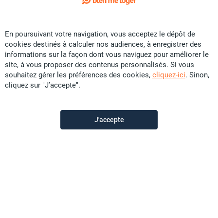
Exclusivité
En poursuivant votre navigation, vous acceptez le dépôt de
Vente Terrain - Mont-Dore
cookies destinés à calculer nos audiences, à enregistrer des
CFP
11 U
informations sur la façon dont vous naviguez pour améliorer le
site, à vous proposer des contenus personnalisés. Si vous
1500 m²
souhaitez gérer les préférences des cookies,
cliquez-ici
. Sinon,
cliquez sur "J’accepte".
Promobat
il y a plus d'un mois
J'accepte
Offre sponsorisée
visite virtuelle