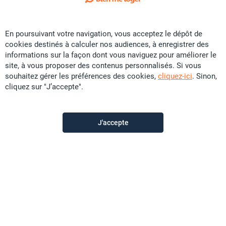
Exclusivité
En poursuivant votre navigation, vous acceptez le dépôt de
Vente Maison - Vallon-Dore
cookies destinés à calculer nos audiences, à enregistrer des
CFP
18,9 U
informations sur la façon dont vous naviguez pour améliorer le
site, à vous proposer des contenus personnalisés. Si vous
F5
souhaitez gérer les préférences des cookies,
cliquez-ici
. Sinon,
cliquez sur "J’accepte".
Promobat
il y a plus d'un mois
J'accepte
Offre sponsorisée