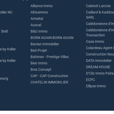
Alliance Immo
Cabinet Lacroix
ilier NC
Altissimmo
Caillard & Kaddou
SARL
Armetal
Calédonienne d’I
Auscal
Calédonienne d’I
Stell
B&O Immo
Transaction
BORN AGAIN BORN AGAIN
Casa Immo
Banian Immobilier
Colardeau Agent 
 by Keller
Bati Projet
Construction Nou
Batiman - Prestige Villas
 by Keller
DATA Immobilier
Bien Immo
DREAM HOUSE
Bois Concept
D’Clic Immo Paita
CAP - CAP Construction
bourg
ECPC
CHATELIN IMMOBILIER
Ellipse Immo