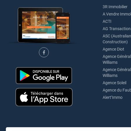
3R Immobilier
A Vendre Immob
ACTI
AG Transaction
ASC (Australian 
Construction)
Agence Diot
Agence Générale
Williams
Agence Générale
Williams
Agence Soleil
Agence du Fau
Alert’Immo