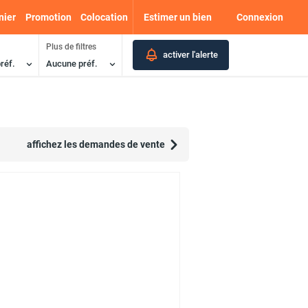
nier
Promotion
Colocation
Estimer un bien
Connexion
Plus de filtres
activer l'alerte
réf.
Aucune préf.
affichez les demandes de vente