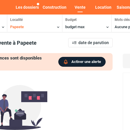
Les dossiers
Construction
Vente
Location
Saison
Localité
Budget
Mots clés
Papeete
budget max
Aucune p
vente
à Papeete
date de parution
nces sont disponibles
Activer une alerte