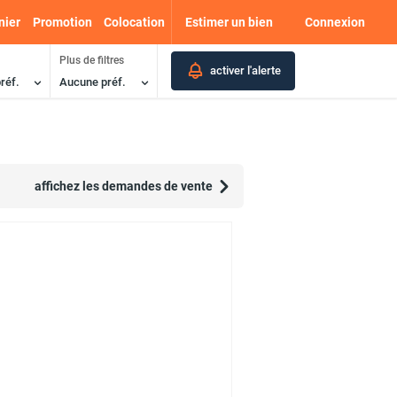
nier
Promotion
Colocation
Estimer un bien
Connexion
Plus de filtres
activer l'alerte
réf.
Aucune préf.
affichez les demandes de vente