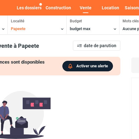
Les dossiers
Construction
Vente
Location
Saison
Localité
Budget
Mots clés
Papeete
budget max
Aucune p
vente
à Papeete
date de parution
nces sont disponibles
Activer une alerte