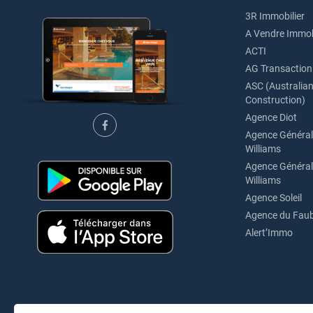
3R Immobilier
A Vendre Immob
ACTI
AG Transaction
ASC (Australian 
Construction)
Agence Diot
Agence Générale
Williams
Agence Générale
Williams
Agence Soleil
Agence du Fau
Alert’Immo