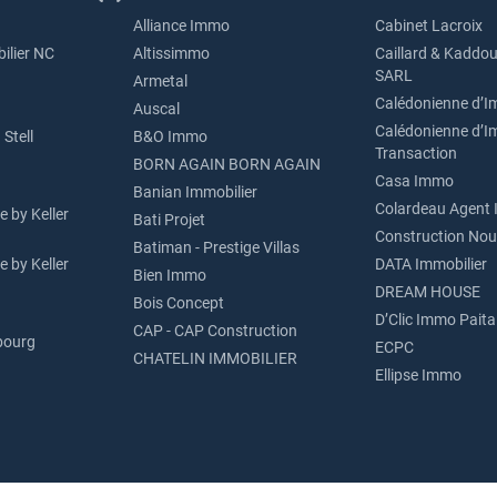
Alliance Immo
Cabinet Lacroix
ilier NC
Altissimmo
Caillard & Kaddou
SARL
Armetal
Calédonienne d’I
Auscal
Calédonienne d’I
Stell
B&O Immo
Transaction
BORN AGAIN BORN AGAIN
Casa Immo
Banian Immobilier
Colardeau Agent 
 by Keller
Bati Projet
Construction Nou
Batiman - Prestige Villas
 by Keller
DATA Immobilier
Bien Immo
DREAM HOUSE
Bois Concept
D’Clic Immo Paita
CAP - CAP Construction
bourg
ECPC
CHATELIN IMMOBILIER
Ellipse Immo