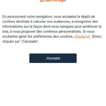
Exclusivité
En poursuivant votre navigation, vous acceptez le dépôt de
Vente Maison - Koutio Secal
cookies destinés à calculer nos audiences, à enregistrer des
CFP
52 U
informations sur la façon dont vous naviguez pour améliorer le
site, à vous proposer des contenus personnalisés. Si vous
F5
souhaitez gérer les préférences des cookies,
cliquez-ici
. Sinon,
cliquez sur "J’accepte".
Promobat
il y a plus d'un mois
J'accepte
Offre sponsorisée