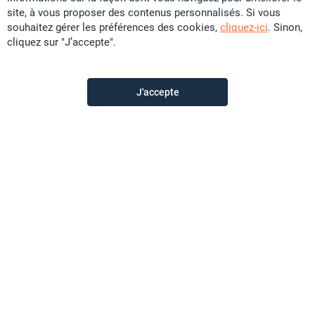
site, à vous proposer des contenus personnalisés. Si vous
souhaitez gérer les préférences des cookies,
cliquez-ici
. Sinon,
Exclusivité
cliquez sur "J’accepte".
Vente Terrain - Boulouparis
CFP
18 U
J'accepte
75 m²
0.75 ares
Sunset Immobilier
il y a plus d'un mois
Offre sponsorisée