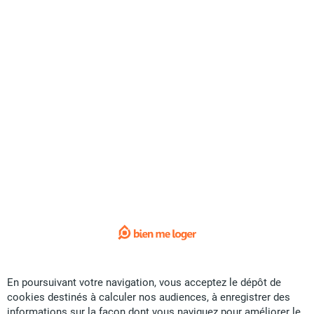
Exclusivité
Vente Maison - La Foa
CFP
34 U
109.15 m²
F4
Sunset Immobilier
il y a plus d'un mois
Offre sponsorisée
En poursuivant votre navigation, vous acceptez le dépôt de
cookies destinés à calculer nos audiences, à enregistrer des
informations sur la façon dont vous naviguez pour améliorer le