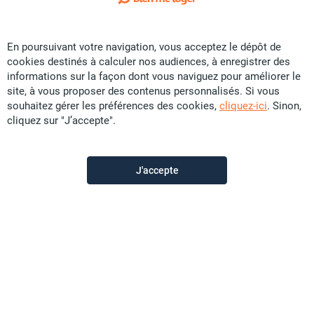
Exclusivité
En poursuivant votre navigation, vous acceptez le dépôt de
Vente Maison - Païta Centre
cookies destinés à calculer nos audiences, à enregistrer des
CFP
28,5 U
informations sur la façon dont vous naviguez pour améliorer le
site, à vous proposer des contenus personnalisés. Si vous
80 m²
F4
13.74 ares
souhaitez gérer les préférences des cookies,
cliquez-ici
. Sinon,
cliquez sur "J’accepte".
Promobat
il y a plus d'un mois
J'accepte
Offre sponsorisée