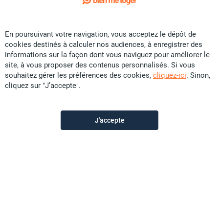
Exclusivité
En poursuivant votre navigation, vous acceptez le dépôt de
Vente Terrain - Boulouparis
cookies destinés à calculer nos audiences, à enregistrer des
CFP
155 U
informations sur la façon dont vous naviguez pour améliorer le
site, à vous proposer des contenus personnalisés. Si vous
123.5 m²
1.235 ares
souhaitez gérer les préférences des cookies,
cliquez-ici
. Sinon,
cliquez sur "J’accepte".
Sunset Immobilier
il y a plus d'un mois
J'accepte
Offre sponsorisée