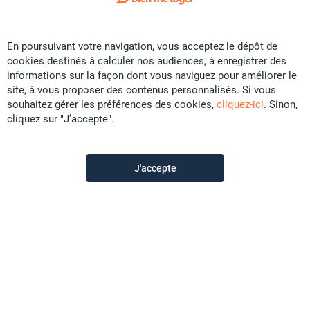
Exclusivité
En poursuivant votre navigation, vous acceptez le dépôt de
Vente Appartement - Nouméa
cookies destinés à calculer nos audiences, à enregistrer des
CFP
80 U
informations sur la façon dont vous naviguez pour améliorer le
site, à vous proposer des contenus personnalisés. Si vous
121 m²
F4
souhaitez gérer les préférences des cookies,
cliquez-ici
. Sinon,
cliquez sur "J’accepte".
Sunset Immobilier
il y a plus d'un mois
J'accepte
Offre sponsorisée