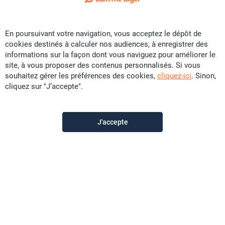
Exclusivité
En poursuivant votre navigation, vous acceptez le dépôt de
Vente Maison - Yahoué
cookies destinés à calculer nos audiences, à enregistrer des
CFP
35 U
informations sur la façon dont vous naviguez pour améliorer le
site, à vous proposer des contenus personnalisés. Si vous
70 m²
F3
13 ares
souhaitez gérer les préférences des cookies,
cliquez-ici
. Sinon,
cliquez sur "J’accepte".
Promobat
il y a plus d'un mois
J'accepte
Offre sponsorisée